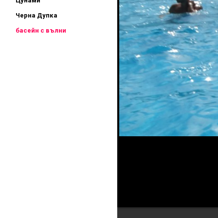
Цунами
Черна Дупка
басейн с вълни